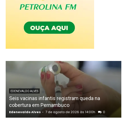
EDENEVALDO ALVES
Seis vacinas infantis registram queda na
P
cobertura em Pernambuco
Edenevaldo Alves
-
7 de agosto de 2026 às 14:00h
0
E