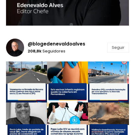
@blogedenevaldoalves
Seguir
208,8k
Seguidores