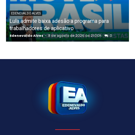
EDENEVALDO ALVES
Lula admite baixa adesão a programa para
trabalhadores de aplicativo
Edenevaldo Alves
-
8 de agosto de 2026 às 21:00h
0
E