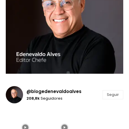
@blogedenevaldoalves
Seguir
208,8k
Seguidores