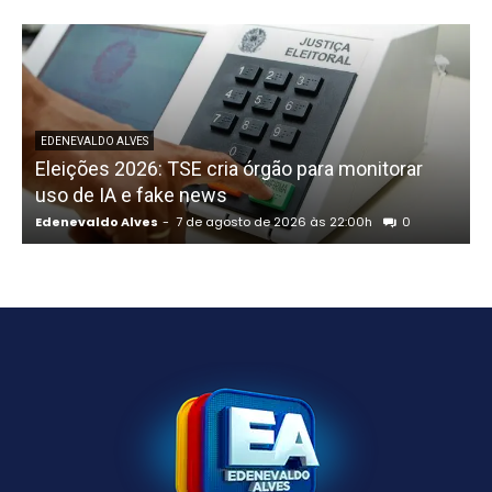
P
EDENEVALDO ALVES
Eleições 2026: TSE cria órgão para monitorar
uso de IA e fake news
Edenevaldo Alves
-
7 de agosto de 2026 às 22:00h
0
E