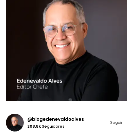
@blogedenevaldoalves
Seguir
208,8k
Seguidores