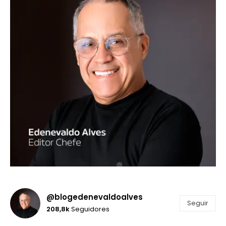
@blogedenevaldoalves
Seguir
208,8k
Seguidores