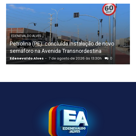
EDENEVALDO ALVES
Petrolina (PE): concluída instalação de novo
semáforo na Avenida Transnordestina
Edenevaldo Alves
-
7 de agosto de 2026 às 13:30h
0
E