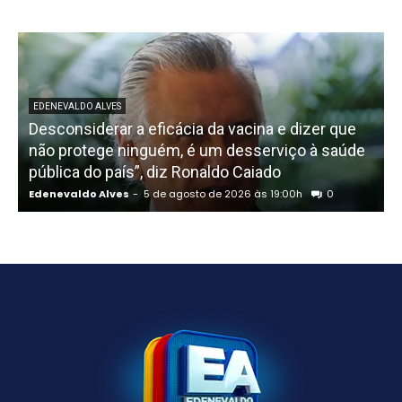
EDENEVALDO ALVES
Desconsiderar a eficácia da vacina e dizer que
não protege ninguém, é um desserviço à saúde
pública do país”, diz Ronaldo Caiado
P
Edenevaldo Alves
-
5 de agosto de 2026 às 19:00h
0
E