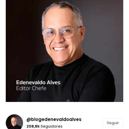
@blogedenevaldoalves
Seguir
208,8k
Seguidores