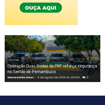
POLICIAL
Operação Duas Rodas da PRF reforça segurança
“
no Sertão de Pernambuco
d
Edenevaldo Alves
-
6 de agosto de 2026 às 06:30h
0
E