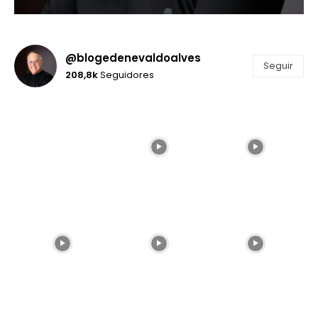
@blogedenevaldoalves
Seguir
208,8k
Seguidores