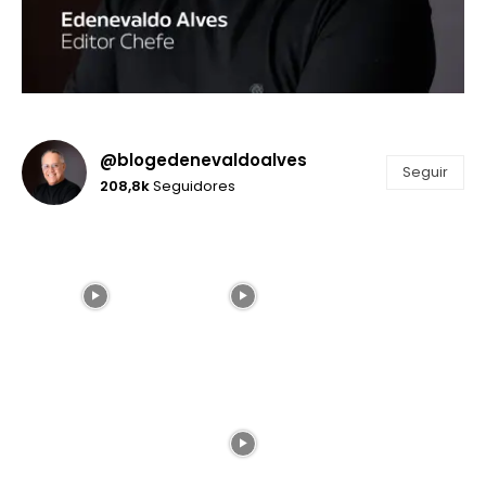
@blogedenevaldoalves
Seguir
208,8k
Seguidores