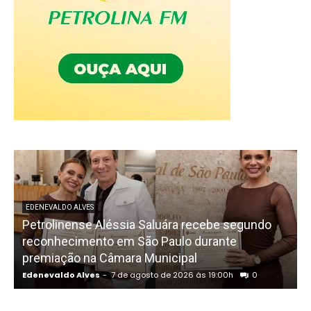
EDENEVALDO ALVES
Petrolinense Aléssia Saluára recebe segundo
reconhecimento em São Paulo durante
premiação na Câmara Municipal
Edenevaldo Alves
-
7 de agosto de 2026 às 19:00h
0
E