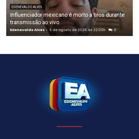
U
EDENEVALDO ALVES
Influenciador mexicano é morto a tiros durante
o
transmissão ao vivo
Edenevaldo Alves
-
5 de agosto de 2026 às 22:00h
0
E