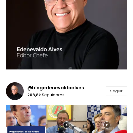
@blogedenevaldoalves
Seguir
208,8k
Seguidores