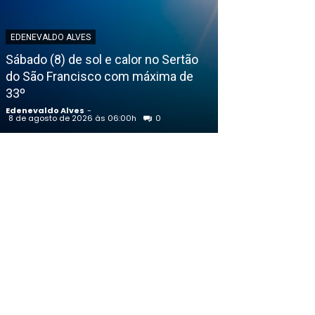
EDENEVALDO ALVES
EDENEVALDO ALVE
Sábado (8) de sol e calor no Sertão
do São Francisco com máxima de
Eleições 2026:
33º
monitorar uso 
Edenevaldo Alves
-
Edenevaldo Alves
8 de agosto de 2026 às 06:00h
0
7 de agosto de 202