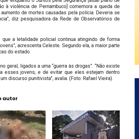
rque enquanto o Juntos pela Segurança [atual plano de
ção à violência de Pernambuco] comemora a queda de
m aumento de mortes causadas pela polícia. Deveria se
cia”, diz pesquisadora da Rede de Observatórios de
e a letalidade policial continua atingindo de forma
vens”, acrescenta Celeste. Segundo ela, a maior parte
cas do estado.
o geral, ligados a uma “guerra às drogas”. “Não existe
a esses jovens, e de evitar que eles estejam dentro
discurso punitivista”, avalia. (Foto: Rafael Vieira).
o autor