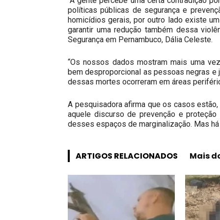
“A gente percebe uma certa contradição po
políticas públicas de segurança e preven
homicídios gerais, por outro lado existe u
garantir uma redução também dessa violên
Segurança em Pernambuco, Dália Celeste.
“Os nossos dados mostram mais uma vez qu
bem desproporcional as pessoas negras e jo
dessas mortes ocorreram em áreas periféri
A pesquisadora afirma que os casos estão, n
aquele discurso de prevenção e proteção 
desses espaços de marginalização. Mas há um 
ARTIGOS RELACIONADOS
Mais d