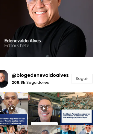
@blogedenevaldoalves
Seguir
208,8k
Seguidores