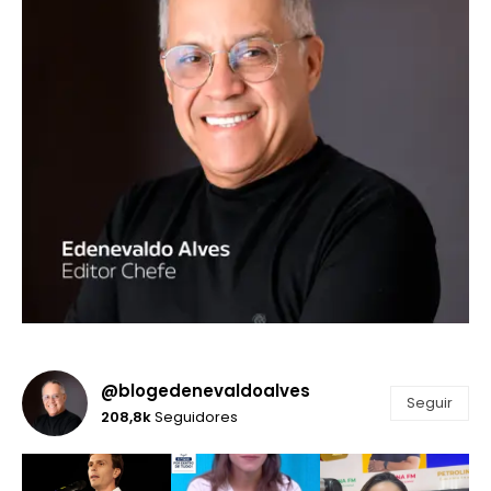
@blogedenevaldoalves
Seguir
208,8k
Seguidores