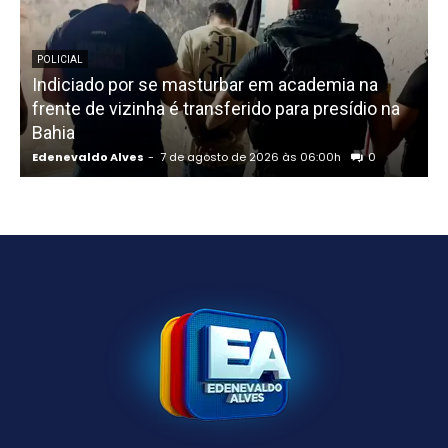
POLICIAL
Indiciado por se masturbar em academia na
frente de vizinha é transferido para presídio na
S
Bahia
Edenevaldo Alves
-
7 de agosto de 2026 às 06:00h
0
E