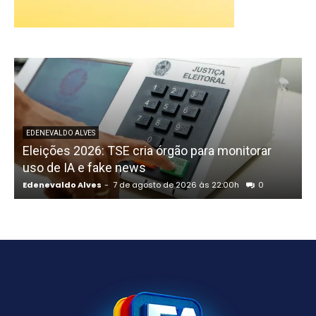
P
EDENEVALDO ALVES
Eleições 2026: TSE cria órgão para monitorar
uso de IA e fake news
Edenevaldo Alves
-
7 de agosto de 2026 às 22:00h
0
E