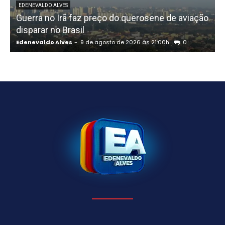
EDENEVALDO ALVES
Guerra no Irã faz preço do querosene de aviação
disparar no Brasil
Edenevaldo Alves
-
9 de agosto de 2026 às 21:00h
0
E