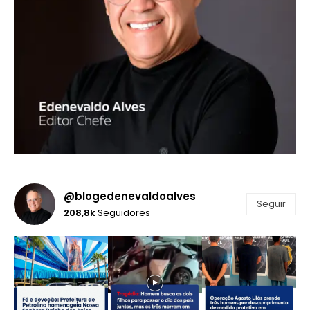
@blogedenevaldoalves
Seguir
208,8k
Seguidores