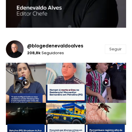
@blogedenevaldoalves
Seguir
208,8k
Seguidores