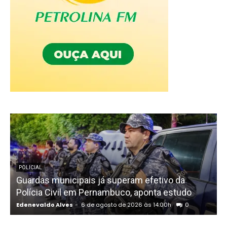
POLICIAL
Guardas municipais já superam efetivo da
Polícia Civil em Pernambuco, aponta estudo
Edenevaldo Alves
-
6 de agosto de 2026 às 14:00h
0
E