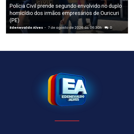
Polícia Civil prende segundo envolvido no duplo
homicídio dos irmãos empresários de Ouricuri
f
(PE)
Edenevaldo Alves
-
7 de agosto de 2026 às 06:30h
0
E