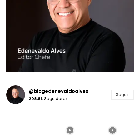
@blogedenevaldoalves
Seguir
208,8k
Seguidores