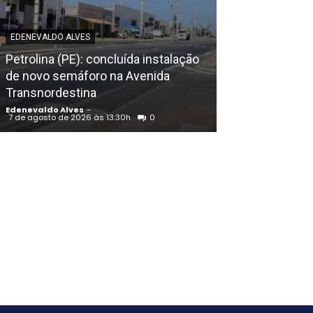
EDENEVALDO ALVES
PETROLINA
Petrolina (PE): concluída instalação
Desaparecido
de novo semáforo na Avenida
casos voltam 
Transnordestina
a 1.642 em se
Edenevaldo Alves
-
Edenevaldo Alves
7 de agosto de 2026 às 13:30h
0
7 de agosto de 202