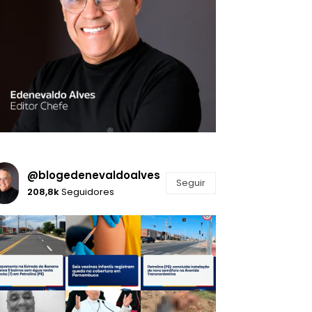
@blogedenevaldoalves
Seguir
208,8k
Seguidores