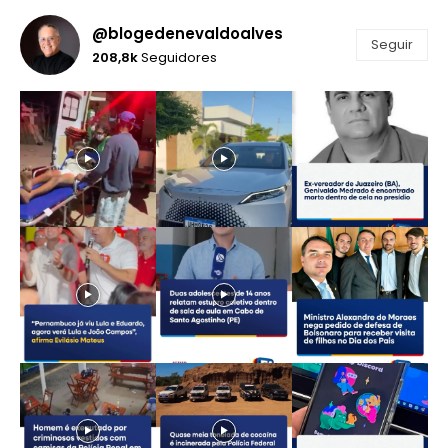
@blogedenevaldoalves
Seguir
208,8k
Seguidores