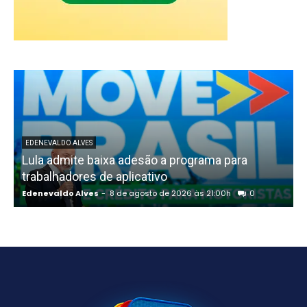
EDENEVALDO ALVES
Lula admite baixa adesão a programa para
trabalhadores de aplicativo
Edenevaldo Alves
-
8 de agosto de 2026 às 21:00h
0
E