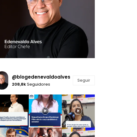
@blogedenevaldoalves
Seguir
208,8k
Seguidores