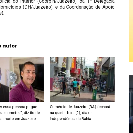
ícia do Interior (Coorpin/Juazeiro), da 1ª Delegacia
e Homicídios (DH/Juazeiro), e da Coordenação de Apoio
).
o autor
er essa pessoa pague
Comércio de Juazeiro (BA) fechará
ue cometeu”, diz tio de
na quinta-feira (2), dia da
or morto em Juazeiro
Independência da Bahia