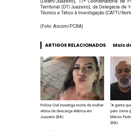
(Deam/Juazeiro), 17ª Coordenadoria de Pol
Territorial (DT/Juazeiro), da Delegacia d
Técnico e Tático à Investigação (CATTI/Norte
(Foto: Ascom/PCBA)
ARTIGOS RELACIONADOS
Mais d
Polícia Civil investiga morte de mulher
“A gente qu
vítima de descarga elétrica em
pelo crime q
Juazeiro (BA)
Márcio Past
(BA)