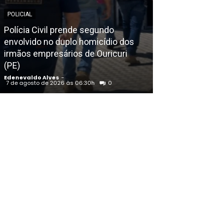
POLICIAL
POLICIAL
Polícia Civil prende segundo
envolvido no duplo homicídio dos
Indiciado por
irmãos empresários de Ouricuri
academia na fr
(PE)
transferido pa
Edenevaldo Alves
-
Edenevaldo Alves
7 de agosto de 2026 às 06:30h
0
7 de agosto de 20