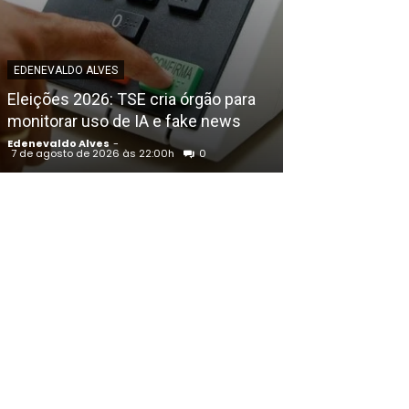
EDENEVALDO ALVE
Petrolina (PE)
EDENEVALDO ALVES
Congresso Bras
Eleições 2026: TSE cria órgão para
Educação Físic
monitorar uso de IA e fake news
Francisco
Edenevaldo Alves
-
Edenevaldo Alves
7 de agosto de 2026 às 22:00h
0
7 de agosto de 202