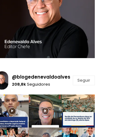
@blogedenevaldoalves
Seguir
208,8k
Seguidores