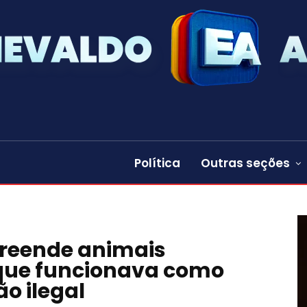
Política
Outras seções
preende animais
 que funcionava como
ão ilegal