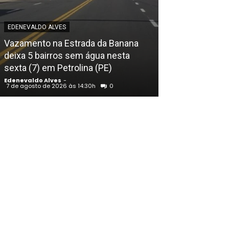
EDENEVALDO ALVES
EDENEVALDO ALVE
Vazamento na Estrada da Banana
Seis vacinas i
deixa 5 bairros sem água nesta
queda na cobe
sexta (7) em Petrolina (PE)
Pernambuco
Edenevaldo Alves
-
Edenevaldo Alves
7 de agosto de 2026 às 14:30h
0
7 de agosto de 202