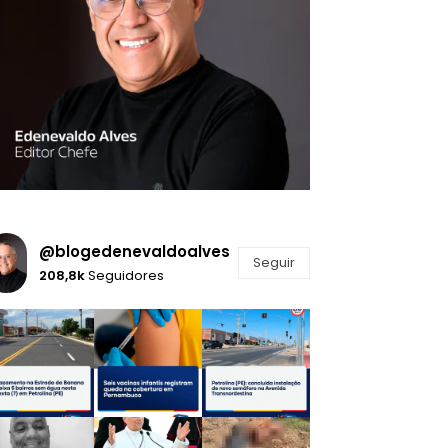
@blogedenevaldoalves
Seguir
208,8k
Seguidores