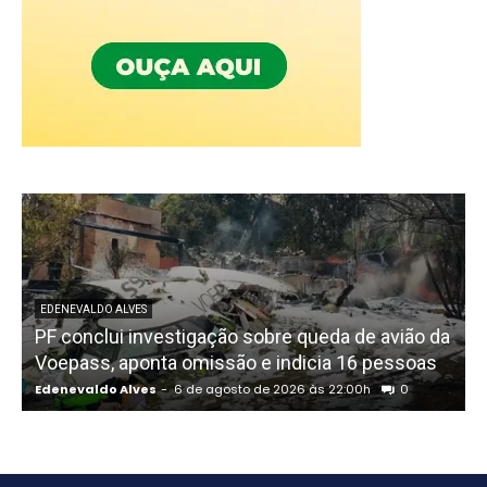
EDENEVALDO ALVES
PF conclui investigação sobre queda de avião da
I
Voepass, aponta omissão e indicia 16 pessoas
Edenevaldo Alves
-
6 de agosto de 2026 às 22:00h
0
E