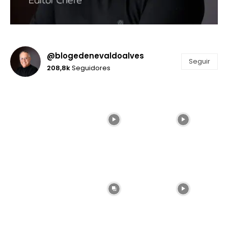
@blogedenevaldoalves
Seguir
208,8k
Seguidores