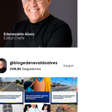
@blogedenevaldoalves
Seguir
208,8k
Seguidores