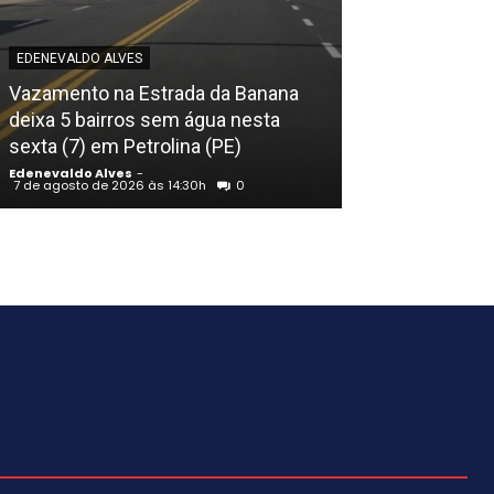
EDENEVALDO ALVES
EDENEVALDO ALVE
Vazamento na Estrada da Banana
Seis vacinas i
deixa 5 bairros sem água nesta
queda na cobe
sexta (7) em Petrolina (PE)
Pernambuco
Edenevaldo Alves
-
Edenevaldo Alves
7 de agosto de 2026 às 14:30h
0
7 de agosto de 202