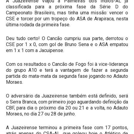
A Juazeirense viajou a Palmeiras dos Índios-AL já
classificada para a próxima fase da Série D do
Campeonato Brasileiro, mas tinha uma missão: vencer o
CSE e torcer por um tropeço do ASA de Arapiraca, nesta
última rodada da primeira fase.
Deu tudo certo! O Cancão cumpriu sua parte, derrotou o
CSE por 1 x 0, com gol de Bruno Sena e o ASA empatou
em 1 x 1 com a Jacuipense.
Com os resultados o Cancão de Fogo foi à vice-liderança
do grupo A10 e terá a vantagem de fazer a segunda
partida do mata-mata da segunda fase jogando no Adauto
Moraes.
O adversário da Juazeirense também está definido, será
o Serra Branca, com primeiro jogo aguardando definição da
CBF, para dia o próximo dia 20 ou 21 e a volta, no Adauto
Moraes, no dia 27 ou 28 de junho.
A Juazeirense terminou a primeira fase com 17 pontos,
atrás apenas do CSA-AL, que goleou hoje o Atlético de