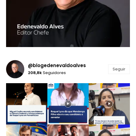
@blogedenevaldoalves
Seguir
208,8k
Seguidores