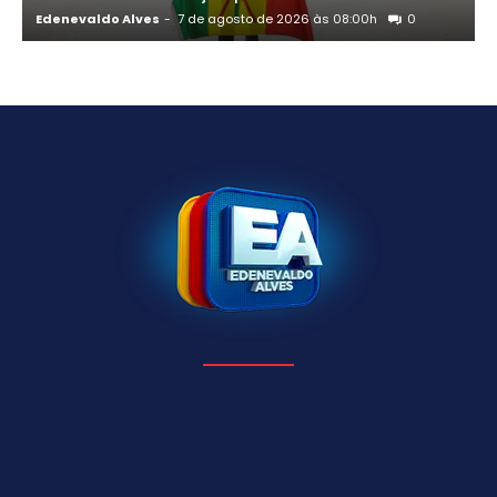
Edenevaldo Alves
-
7 de agosto de 2026 às 08:00h
0
E