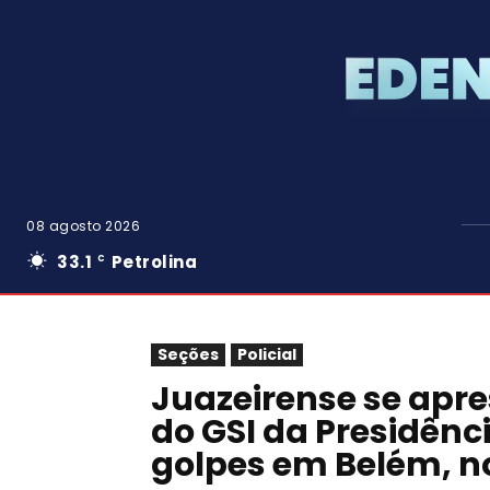
08 agosto 2026
33.1
Petrolina
C
Seções
Policial
Juazeirense se ap
do GSI da Presidênc
golpes em Belém, n