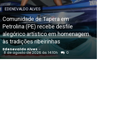
EDENEVALDO ALVES
EDENEVALDO ALVE
Comunidade de Tapera em
Luís Roberto vo
Petrolina (PE) recebe desfile
transmissões 
alegórico artístico em homenagem
quatro meses a
às tradições ribeirinhas
tumor
Edenevaldo Alves
-
Edenevaldo Alves
8 de agosto de 2026 às 14:10h
0
8 de agosto de 202