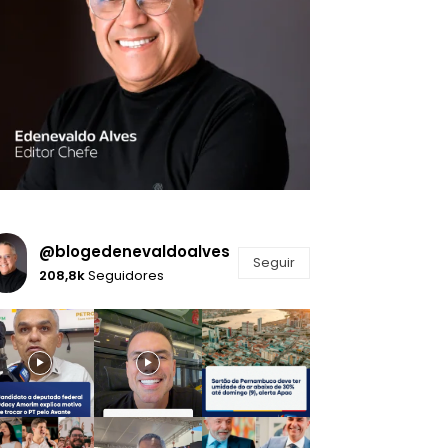
@blogedenevaldoalves
Seguir
208,8k
Seguidores