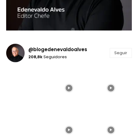
@blogedenevaldoalves
Seguir
208,8k
Seguidores