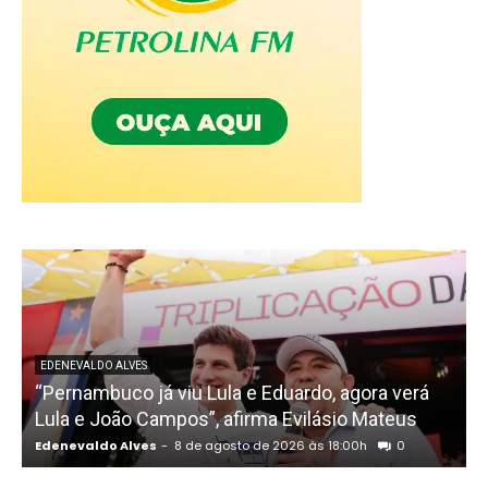
EDENEVALDO ALVES
“Pernambuco já viu Lula e Eduardo, agora verá
Lula e João Campos”, afirma Evilásio Mateus
Edenevaldo Alves
-
8 de agosto de 2026 às 18:00h
0
E