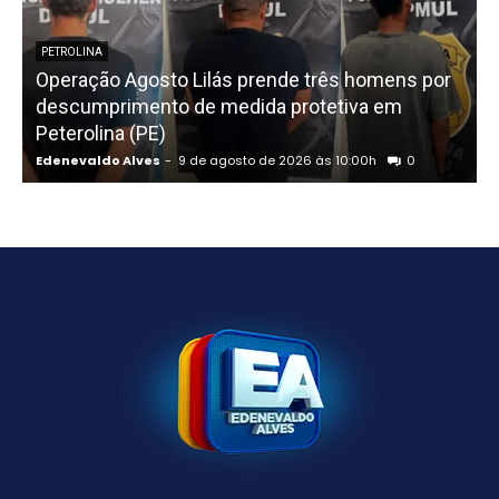
PETROLINA
Operação Agosto Lilás prende três homens por
descumprimento de medida protetiva em
Peterolina (PE)
Edenevaldo Alves
-
9 de agosto de 2026 às 10:00h
0
E