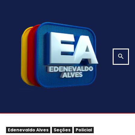
Edenevaldo Alves
Seções
Policial