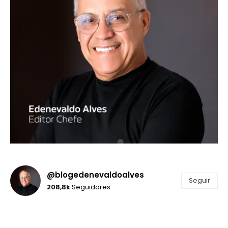
@blogedenevaldoalves
Seguir
208,8k
Seguidores