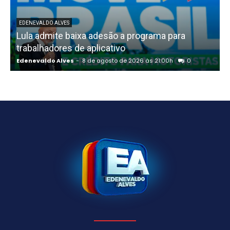
EDENEVALDO ALVES
Lula admite baixa adesão a programa para
trabalhadores de aplicativo
Edenevaldo Alves
-
8 de agosto de 2026 às 21:00h
0
E