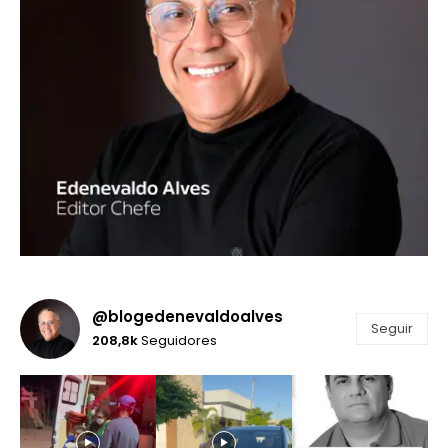
@blogedenevaldoalves
Seguir
208,8k
Seguidores