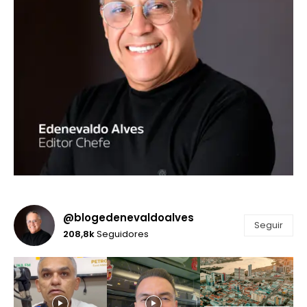
@blogedenevaldoalves
Seguir
208,8k
Seguidores