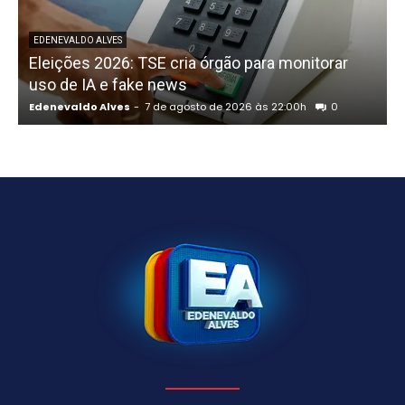
P
EDENEVALDO ALVES
Eleições 2026: TSE cria órgão para monitorar
uso de IA e fake news
Edenevaldo Alves
-
7 de agosto de 2026 às 22:00h
0
E