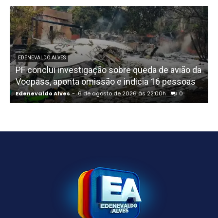
EDENEVALDO ALVES
PF conclui investigação sobre queda de avião da
I
Voepass, aponta omissão e indicia 16 pessoas
Edenevaldo Alves
-
6 de agosto de 2026 às 22:00h
0
E