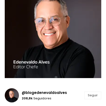
@blogedenevaldoalves
Seguir
208,8k
Seguidores