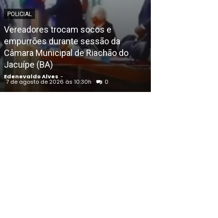
POLICIAL
EDENEVALDO ALVE
Vereadores trocam socos e
Declaração de
empurrões durante sessão da
ao governo de
Câmara Municipal de Riachão do
divulgada pelo
Jacuípe (BA)
359 mil e João
Edenevaldo Alves
-
Edenevaldo Alves
7 de agosto de 2026 às 10:30h
0
7 de agosto de 202