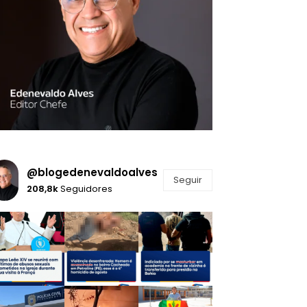
@blogedenevaldoalves
Seguir
208,8k
Seguidores