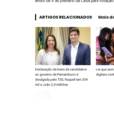
antes de ir ao plenário da Casa para votação
ARTIGOS RELACIONADOS
Mais d
Declaração de bens de candidatos
Lei que aum
ao governo de Pernambuco é
digitais con
divulgada pelo TSE; Raquel tem 359
mil e João 2,9 milhões