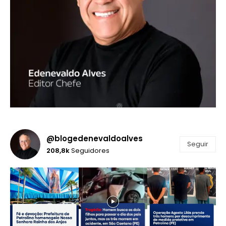
@blogedenevaldoalves
Seguir
208,8k
Seguidores