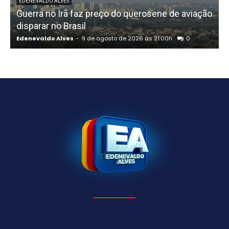
EDENEVALDO ALVES
Guerra no Irã faz preço do querosene de aviação
disparar no Brasil
Edenevaldo Alves
-
9 de agosto de 2026 às 21:00h
0
E