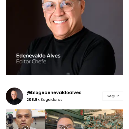
@blogedenevaldoalves
Seguir
208,8k
Seguidores