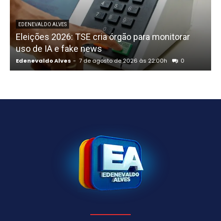
P
EDENEVALDO ALVES
Eleições 2026: TSE cria órgão para monitorar
uso de IA e fake news
Edenevaldo Alves
-
7 de agosto de 2026 às 22:00h
0
E