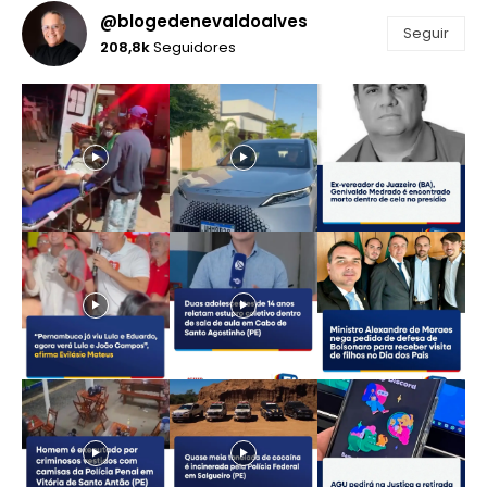
@blogedenevaldoalves
Seguir
208,8k
Seguidores