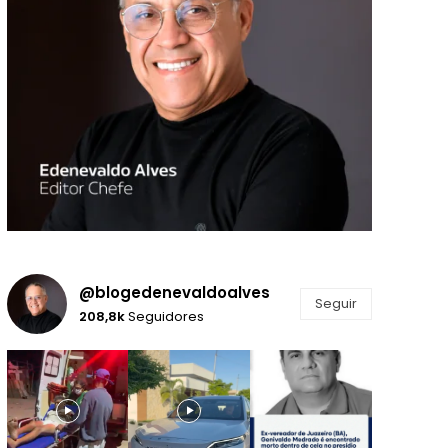
@blogedenevaldoalves
Seguir
208,8k
Seguidores