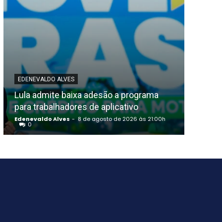
EDENEVALDO ALVES
POLICIA
Lula admite baixa adesão a programa
Petrol
para trabalhadores de aplicativo
emposs
Edenevaldo Alves
-
8 de agosto de 2026 às 21:00h
Edeneva
0
0