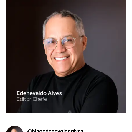
@blogedenevaldoalves