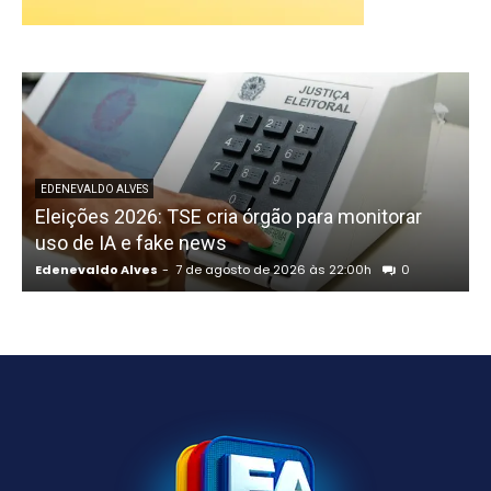
P
EDENEVALDO ALVES
Eleições 2026: TSE cria órgão para monitorar
uso de IA e fake news
Edenevaldo Alves
-
7 de agosto de 2026 às 22:00h
0
E