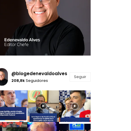
@blogedenevaldoalves
Seguir
208,8k
Seguidores