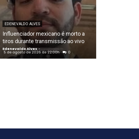
EDENEVALDO ALVE
EDENEVALDO ALVES
União Progress
Influenciador mexicano é morto a
Raquel Lyra e o
tiros durante transmissão ao vivo
de Eduardo da
Edenevaldo Alves
-
Edenevaldo Alves
5 de agosto de 2026 às 22:00h
0
5 de agosto de 202