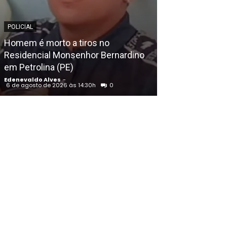
POLICIAL
POLICIAL
Homem é morto a tiros no
Guardas munic
Residencial Monsenhor Bernardino
efetivo da Polí
em Petrolina (PE)
Pernambuco, a
Edenevaldo Alves
-
Edenevaldo Alves
6 de agosto de 2026 às 14:30h
0
6 de agosto de 202