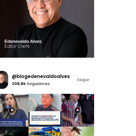
@blogedenevaldoalves
Seguir
208,8k
Seguidores