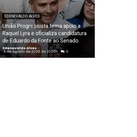
EDENEVALDO ALVES
EDENEVALDO ALVE
União Progressista firma apoio a
Anunciado com
Raquel Lyra e oficializa candidatura
Flávio Bolsonar
de Eduardo da Fonte ao Senado
“Economia em 
Edenevaldo Alves
-
Edenevaldo Alves
5 de agosto de 2026 às 21:00h
0
5 de agosto de 20