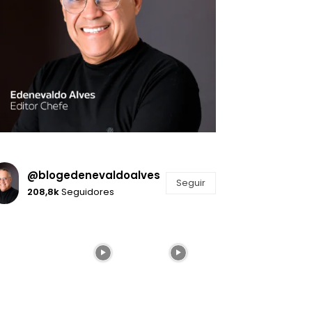
@blogedenevaldoalves
Seguir
208,8k
Seguidores