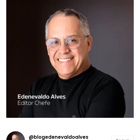
@blogedenevaldoalves