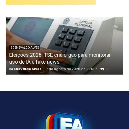
P
EDENEVALDO ALVES
Eleições 2026: TSE cria órgão para monitorar
uso de IA e fake news
Edenevaldo Alves
-
7 de agosto de 2026 às 22:00h
0
E