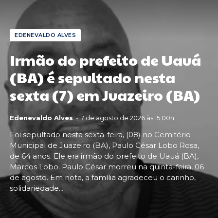
EDENEVALDO ALVES
Irmão do prefeito de Uauá
(BA) é sepultado nesta
sexta (7) em Juazeiro (BA)
Edenevaldo Alves
-
7 de agosto de 2026 às 15:00h
Foi sepultado nesta sexta-feira, (08) no Cemitério
Municipal de Juazeiro (BA), Paulo César Lobo Rosa,
de 64 anos. Ele era irmão do prefeito de Uauá (BA),
Marcos Lobo. Paulo César morreu na quinta-feira, 06
de agosto. Em nota, a família agradeceu o carinho,
solidariedade...