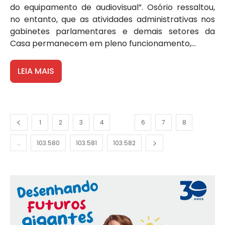
do equipamento de audiovisual”. Osório ressaltou,
no entanto, que as atividades administrativas nos
gabinetes parlamentares e demais setores da
Casa permanecem em pleno funcionamento,...
LEIA MAIS
1
2
3
4
5
6
7
8
…
103.580
103.581
103.582