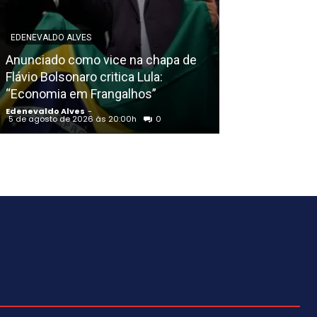
EDENEVALDO ALVE
EDENEVALDO ALVES
Desconsiderar 
Anunciado como vice na chapa de
e dizer que nã
Flávio Bolsonaro critica Lula:
um desserviço
“Economia em Frangalhos”
país”, diz Ron
Edenevaldo Alves
-
Edenevaldo Alves
5 de agosto de 2026 às 20:00h
0
5 de agosto de 202