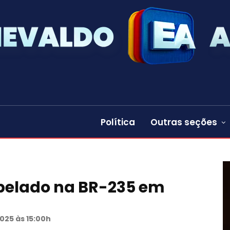
Política
Outras seções
elado na BR-235 em
025 às 15:00h