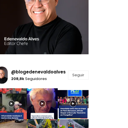
@blogedenevaldoalves
Seguir
208,8k
Seguidores