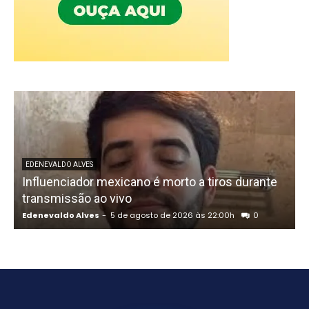
U
EDENEVALDO ALVES
Influenciador mexicano é morto a tiros durante
o
transmissão ao vivo
Edenevaldo Alves
-
5 de agosto de 2026 às 22:00h
0
E