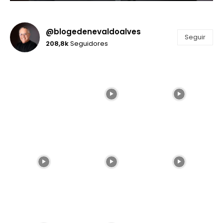
@blogedenevaldoalves
Seguir
208,8k
Seguidores