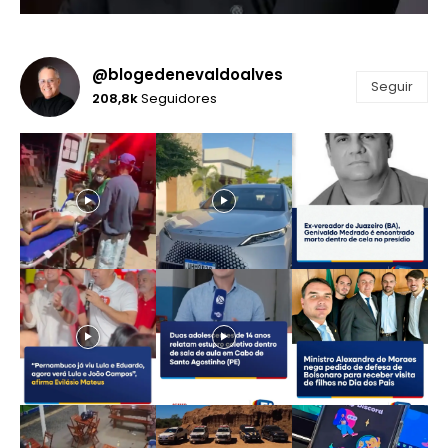
@blogedenevaldoalves
Seguir
208,8k
Seguidores