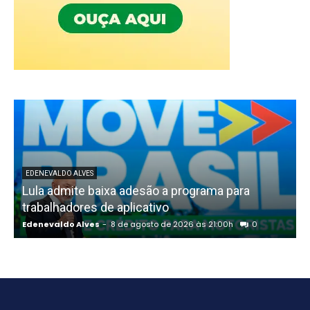
EDENEVALDO ALVES
Lula admite baixa adesão a programa para
trabalhadores de aplicativo
Edenevaldo Alves
-
8 de agosto de 2026 às 21:00h
0
E