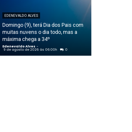
EDENEVALDO ALVES
EDENEVALDO ALVE
Domingo (9), terá Dia dos Pais com
Lula admite ba
muitas nuvens o dia todo, mas a
programa para
máxima chega a 34º
aplicativo
Edenevaldo Alves
-
Edenevaldo Alves
9 de agosto de 2026 às 06:00h
0
8 de agosto de 202