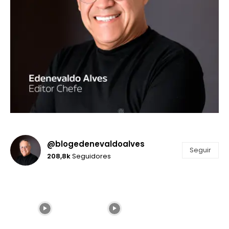
@blogedenevaldoalves
Seguir
208,8k
Seguidores