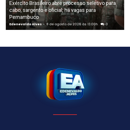
Exército Brasileiro abre processo seletivo para
cabo, sargento e oficial; há vagas para
Pernambuco
Edenevaldo Alves
-
8 de agosto de 2026 às 13:00h
0
E