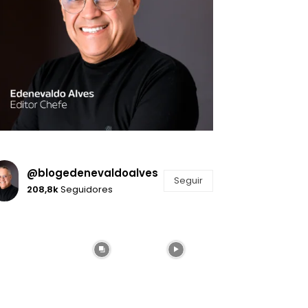
@blogedenevaldoalves
Seguir
208,8k
Seguidores