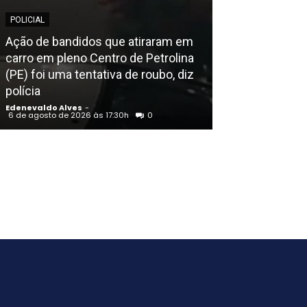
POLICIAL
EDENEVALDO ALVE
Ação de bandidos que atiraram em
carro em pleno Centro de Petrolina
Justiça nega 
(PE) foi uma tentativa de roubo, diz
reconhece no
polícia
como campeão 
Edenevaldo Alves
-
Edenevaldo Alves
6 de agosto de 2026 às 17:30h
0
6 de agosto de 202