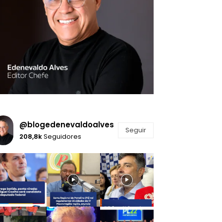
@blogedenevaldoalves
Seguir
208,8k
Seguidores