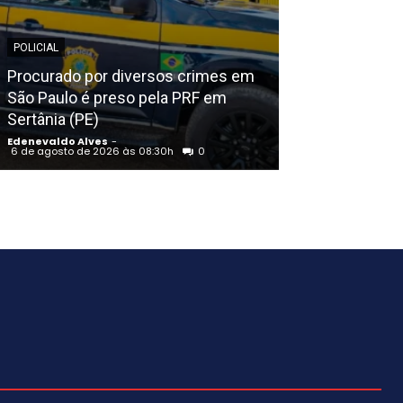
POLICIAL
EDENEVALDO ALVE
Procurado por diversos crimes em
Prefeitura de P
São Paulo é preso pela PRF em
sobre regulari
Sertânia (PE)
IBAMA
Edenevaldo Alves
-
Edenevaldo Alves
6 de agosto de 2026 às 08:30h
0
6 de agosto de 20