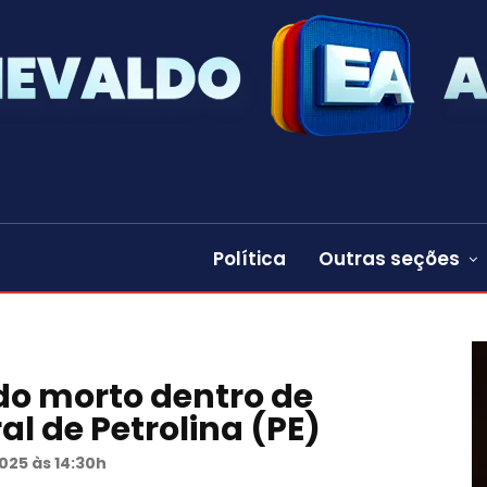
Política
Outras seções
o morto dentro de
al de Petrolina (PE)
025 às 14:30h