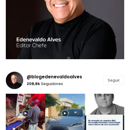
@blogedenevaldoalves
Seguir
208,8k
Seguidores