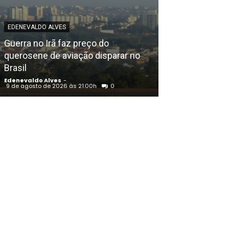
POLICIAL
EDENEVALDO ALVES
Operação do C
Guerra no Irã faz preço do
Educação Físi
querosene de aviação disparar no
irregularidade
Brasil
Pernambuco
Edenevaldo Alves
-
Edenevaldo Alves
9 de agosto de 2026 às 21:00h
0
9 de agosto de 20