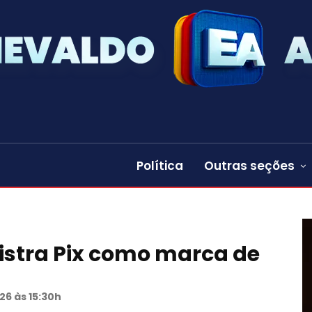
Política
Outras seções
istra Pix como marca de
26 às 15:30h