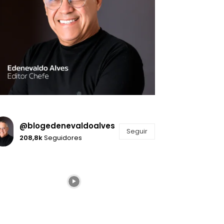
@blogedenevaldoalves
Seguir
208,8k
Seguidores