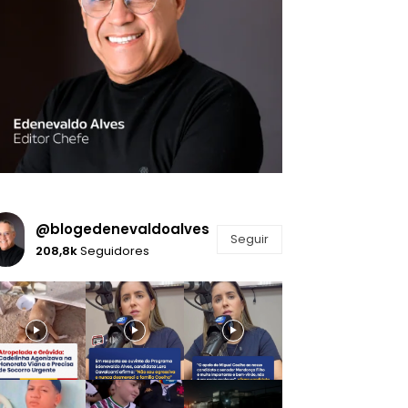
@blogedenevaldoalves
Seguir
208,8k
Seguidores