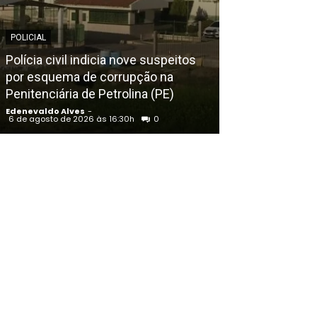
POLICIAL
POLICIAL
Polícia civil indicia nove suspeitos
Clube de tiro é
por esquema de corrupção na
e tem armas 
Penitenciária de Petrolina (PE)
Lourenço da M
Edenevaldo Alves
-
Edenevaldo Alves
6 de agosto de 2026 às 16:30h
0
6 de agosto de 202