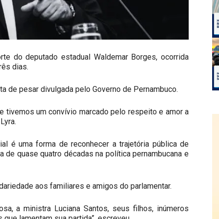
te do deputado estadual Waldemar Borges, ocorrida
rês dias.
ota de pesar divulgada pelo Governo de Pernambuco.
e tivemos um convívio marcado pelo respeito e amor a
Lyra.
ial é uma forma de reconhecer a trajetória pública de
ra de quase quatro décadas na política pernambucana e
dariedade aos familiares e amigos do parlamentar.
a, a ministra Luciana Santos, seus filhos, inúmeros
 que lamentam sua partida”, escreveu.