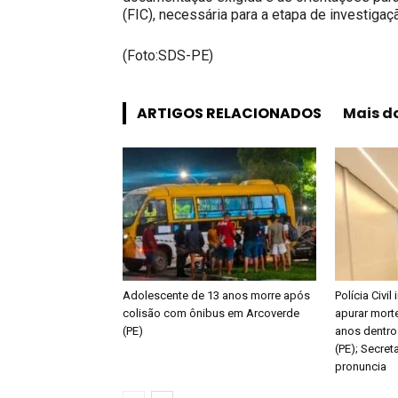
(FIC), necessária para a etapa de investigaçã
(Foto:SDS-PE)
ARTIGOS RELACIONADOS
Mais d
Adolescente de 13 anos morre após
Polícia Civil
colisão com ônibus em Arcoverde
apurar mort
(PE)
anos dentro
(PE); Secret
pronuncia