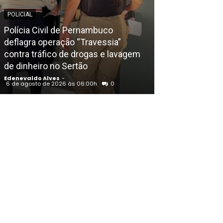
POLICIAL
EDENEVALDO ALVE
Polícia Civil de Pernambuco
Apesar da madr
deflagra operação “Travessia”
temperatura a
contra tráfico de drogas e lavagem
dia nesta quint
de dinheiro no Sertão
São Francisco
Edenevaldo Alves
-
Edenevaldo Alves
6 de agosto de 2026 às 06:00h
0
6 de agosto de 20