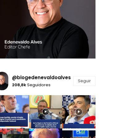
@blogedenevaldoalves
Seguir
208,8k
Seguidores