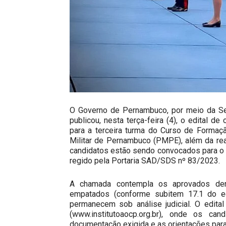
O Governo de Pernambuco, por meio da Sec
publicou, nesta terça-feira (4), o edital 
para a terceira turma do Curso de Formaçã
Militar de Pernambuco (PMPE), além da rea
candidatos estão sendo convocados para o c
regido pela Portaria SAD/SDS nº 83/2023.
A chamada contempla os aprovados den
empatados (conforme subitem 17.1 do edi
permanecem sob análise judicial. O edita
(www.institutoaocp.org.br), onde os ca
documentação exigida e as orientações par